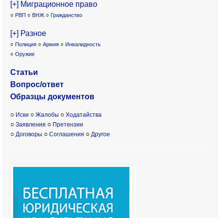
[+] Миграционное право
○
РВП
○
ВНЖ
○
Гражданство
[+] Разное
○
Полиция
○
Армия
○
Инвалидность
○
Оружие
Статьи
Вопрос/ответ
Образцы доку
ментов
○
○
○
Иски
Жалобы
Ходатайства
○
○
Заявления
Претензии
○
○
○
Договоры
Соглашения
Другое