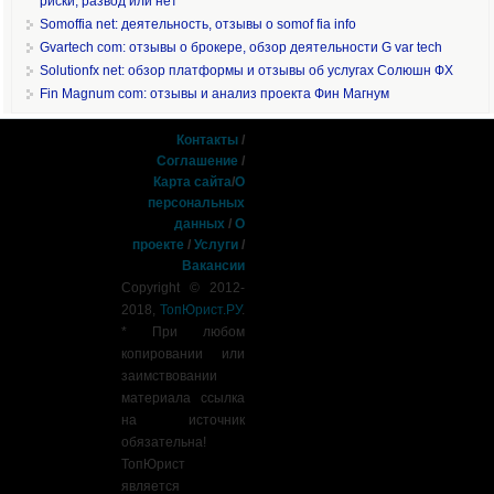
риски, развод или нет
Somoffia net: деятельность, отзывы о somof fia info
Gvartech com: отзывы о брокере, обзор деятельности G var tech
Solutionfx net: обзор платформы и отзывы об услугах Солюшн ФХ
Fin Magnum com: отзывы и анализ проекта Фин Магнум
Контакты
/
Соглашение
/
Карта сайта
/
О
персональных
данных
/
О
проекте
/
Услуги
/
Вакансии
Copyright © 2012-
2018,
ТопЮрист.РУ
.
* При любом
копировании или
заимствовании
материала ссылка
на источник
обязательна!
ТопЮрист
является