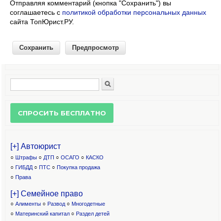
Отправляя комментарий (кнопка "Сохранить") вы
соглашаетесь с
политикой обработки персональных данных
сайта ТопЮрист.РУ.
Поиск
Форма поиска
[+] Автоюрист
○
Штрафы
○
ДТП
○
ОСАГО
○
КАСКО
○
ГИБДД
○
ПТС
○
Покупка продажа
○
Права
[+] Семейное право
○
Алименты
○
Развод
○
Многодетные
○
Материнский капитал
○
Раздел детей