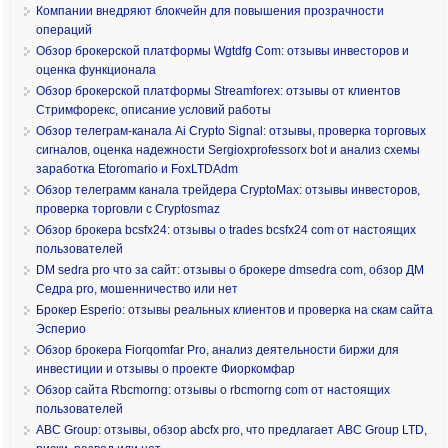
Компании внедряют блокчейн для повышения прозрачности
операций
Обзор брокерской платформы Wgtdfg Com: отзывы инвесторов и
оценка функционала
Обзор брокерской платформы Streamforex: отзывы от клиентов
Стримфорекс, описание условий работы
Обзор телеграм-канала Ai Crypto Signal: отзывы, проверка торговых
сигналов, оценка надежности Sergioxprofessorx bot и анализ схемы
заработка Etoromario и FoxLTDAdm
Обзор телеграмм канала трейдера CryptoMax: отзывы инвесторов,
проверка торговли с Cryptosmaz
Обзор брокера bcsfx24: отзывы о trades bcsfx24 com от настоящих
пользователей
DM sedra pro что за сайт: отзывы о брокере dmsedra com, обзор ДМ
Седра pro, мошенничество или нет
Брокер Esperio: отзывы реальных клиентов и проверка на скам сайта
Эсперио
Обзор брокера Fiorqomfar Pro, анализ деятельности биржи для
инвестиции и отзывы о проекте Фиоркомфар
Обзор сайта Rbcmorng: отзывы о rbcmorng com от настоящих
пользователей
ABC Group: отзывы, обзор abcfx pro, что предлагает ABC Group LTD,