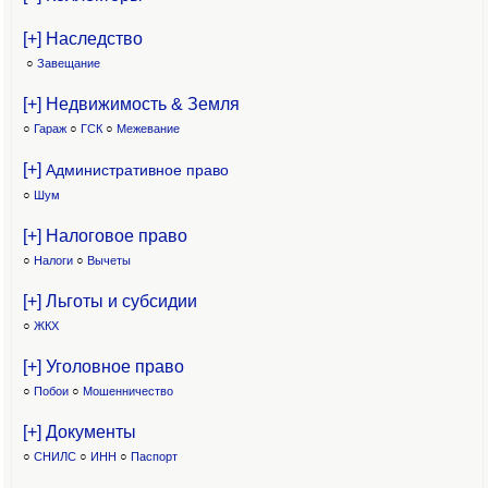
[+] Наследство
○
Завещание
[+] Недвижимость & Земля
○
Гараж
○
ГСК
○
Межевание
[+]
Административное право
○
Шум
[+] Налоговое право
○
Налоги
○
Вычеты
[+] Льготы и субсидии
○
ЖКХ
[+] Уголовное право
○
Побои
○
Мошенничество
[+] Документы
○
СНИЛС
○
ИНН
○
Паспорт