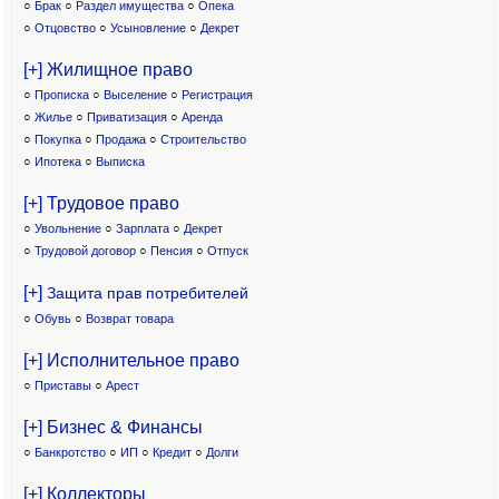
○
Брак
○
Раздел имущества
○
Опека
○
Отцовство
○
Усыновление
○
Декрет
[+] Жилищное право
○
Прописка
○
Выселение
○
Регистрация
○
Жилье
○
Приватизация
○
Аренда
○
Покупка
○
Продажа
○
Строительство
○
Ипотека
○
Выписка
[+] Трудовое право
○
Увольнение
○
Зарплата
○
Декрет
○
Трудовой договор
○
Пенсия
○
Отпуск
[+]
Защита прав потребителей
○
Обувь
○
Возврат товара
[+] Исполнительное право
○
Приставы
○
Арест
[+] Бизнес & Финансы
○
Банкротство
○
ИП
○
Кредит
○
Долги
[+] Коллекторы