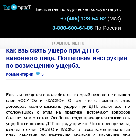
Бесплатная юридическая консультация:
+7(495) 128-54-62
(Мск)
8-800-600-64-86
По России
ГЛАВНОЕ МЕНЮ
Как взыскать ущерб при ДТП с
виновного лица. Пошаговая инструкция
по возмещению ущерба.
Комментарии:
5
Едва ли найдется автолюбитель, который никогда не слышал
слов «ОСАГО» и «КАСКО». О том, что с помощью этих
договоров можно взыскать ущерб при ДТП, знают все, но
столкнувшись с этим на практике, встречают вопросов
больше, чем ответов. Особенно когда приходится взыскивать
ущерб с виновника ДТП по ряду причин. Что это за причины,
каковы отличия ОСАГО и КАСКО, а также каков пошаговый
план действий по взысканию убытков с виновника при