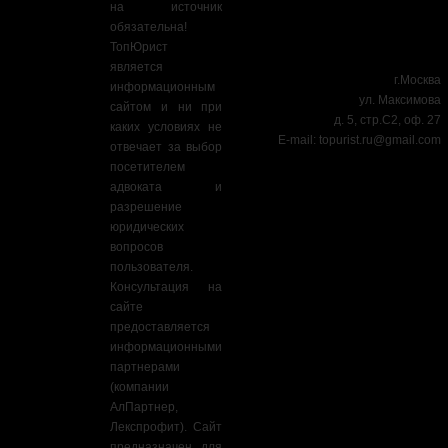
на источник
обязательна!
ТопЮрист
является
г.Москва
информационным
ул. Максимова
сайтом и ни при
д. 5, стр.С2, оф. 27
каких условиях не
E-mail:
topurist.ru@gmail.com
отвечает за выбор
посетителем
адвоката и
разрешение
юридических
вопросов
пользователя.
Консультация на
сайте
предоставляется
информационными
партнерами
(компании
АлПартнер,
Лекспрофит). Сайт
предназначен для