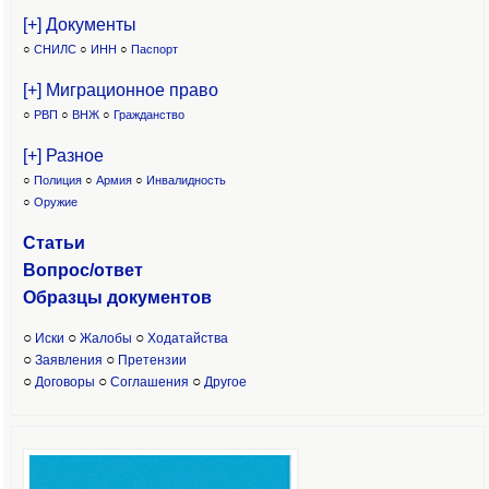
[+] Документы
○
СНИЛС
○
ИНН
○
Паспорт
[+] Миграционное право
○
РВП
○
ВНЖ
○
Гражданство
[+] Разное
○
Полиция
○
Армия
○
Инвалидность
○
Оружие
Статьи
Вопрос/ответ
Образцы доку
ментов
○
○
○
Иски
Жалобы
Ходатайства
○
○
Заявления
Претензии
○
○
○
Договоры
Соглашения
Другое