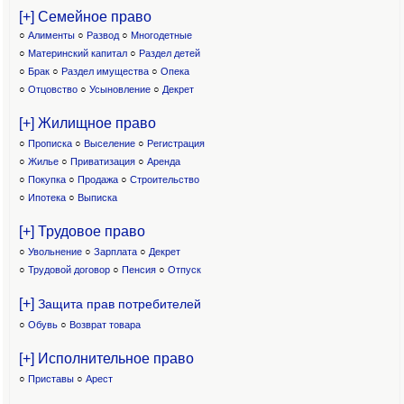
[+] Семейное право
○
Алименты
○
Развод
○
Многодетные
○
Материнский капитал
○
Раздел детей
○
Брак
○
Раздел имущества
○
Опека
○
Отцовство
○
Усыновление
○
Декрет
[+] Жилищное право
○
Прописка
○
Выселение
○
Регистрация
○
Жилье
○
Приватизация
○
Аренда
○
Покупка
○
Продажа
○
Строительство
○
Ипотека
○
Выписка
[+] Трудовое право
○
Увольнение
○
Зарплата
○
Декрет
○
Трудовой договор
○
Пенсия
○
Отпуск
[+]
Защита прав потребителей
○
Обувь
○
Возврат товара
[+] Исполнительное право
○
Приставы
○
Арест