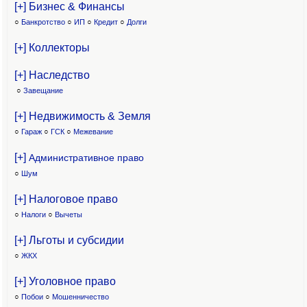
[+] Бизнес & Финансы
○
Банкротство
○
ИП
○
Кредит
○
Долги
[+] Коллекторы
[+] Наследство
○
Завещание
[+] Недвижимость & Земля
○
Гараж
○
ГСК
○
Межевание
[+]
Административное право
○
Шум
[+] Налоговое право
○
Налоги
○
Вычеты
[+] Льготы и субсидии
○
ЖКХ
[+] Уголовное право
○
Побои
○
Мошенничество