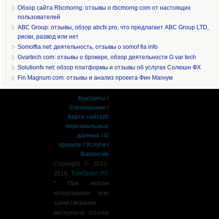
Обзор сайта Rbcmorng: отзывы о rbcmorng com от настоящих
пользователей
ABC Group: отзывы, обзор abcfx pro, что предлагает ABC Group LTD,
риски, развод или нет
Somoffia net: деятельность, отзывы о somof fia info
Gvartech com: отзывы о брокере, обзор деятельности G var tech
Solutionfx net: обзор платформы и отзывы об услугах Солюшн ФХ
Fin Magnum com: отзывы и анализ проекта Фин Магнум
Контакты
/
Соглашение
/
Карта сайта
/
О
персональных
данных
/
О
проекте
/
Услуги
/
Вакансии
Copyright © 2012-
2018,
ТопЮрист.РУ
.
* При любом
копировании или
заимствовании
материала ссылка