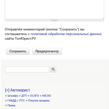
Отправляя комментарий (кнопка "Сохранить") вы
соглашаетесь с
политикой обработки персональных данных
сайта ТопЮрист.РУ.
Поиск
Форма поиска
[+] Автоюрист
○
Штрафы
○
ДТП
○
ОСАГО
○
КАСКО
○
ГИБДД
○
ПТС
○
Покупка продажа
○
Права