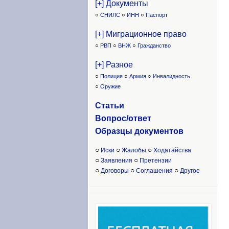
[+] Документы
○
СНИЛС
○
ИНН
○
Паспорт
[+] Миграционное право
○
РВП
○
ВНЖ
○
Гражданство
[+] Разное
○
Полиция
○
Армия
○
Инвалидность
○
Оружие
Статьи
Вопрос/ответ
Образцы доку
ментов
○
○
○
Иски
Жалобы
Ходатайства
○
○
Заявления
Претензии
○
○
○
Договоры
Соглашения
Другое