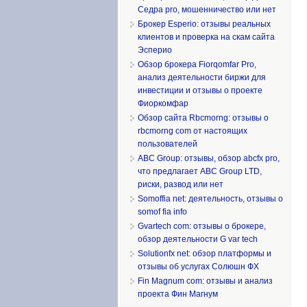
Седра pro, мошенничество или нет
Брокер Esperio: отзывы реальных
клиентов и проверка на скам сайта
Эсперио
Обзор брокера Fiorqomfar Pro,
анализ деятельности биржи для
инвестиции и отзывы о проекте
Фиоркомфар
Обзор сайта Rbcmorng: отзывы о
rbcmorng com от настоящих
пользователей
ABC Group: отзывы, обзор abcfx pro,
что предлагает ABC Group LTD,
риски, развод или нет
Somoffia net: деятельность, отзывы о
somof fia info
Gvartech com: отзывы о брокере,
обзор деятельности G var tech
Solutionfx net: обзор платформы и
отзывы об услугах Солюшн ФХ
Fin Magnum com: отзывы и анализ
проекта Фин Магнум