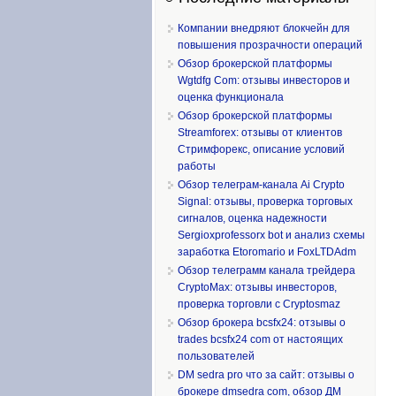
Компании внедряют блокчейн для
повышения прозрачности операций
Обзор брокерской платформы
Wgtdfg Com: отзывы инвесторов и
оценка функционала
Обзор брокерской платформы
Streamforex: отзывы от клиентов
Стримфорекс, описание условий
работы
Обзор телеграм-канала Ai Crypto
Signal: отзывы, проверка торговых
сигналов, оценка надежности
Sergioxprofessorx bot и анализ схемы
заработка Etoromario и FoxLTDAdm
Обзор телеграмм канала трейдера
CryptoMax: отзывы инвесторов,
проверка торговли с Cryptosmaz
Обзор брокера bcsfx24: отзывы о
trades bcsfx24 com от настоящих
пользователей
DM sedra pro что за сайт: отзывы о
брокере dmsedra com, обзор ДМ