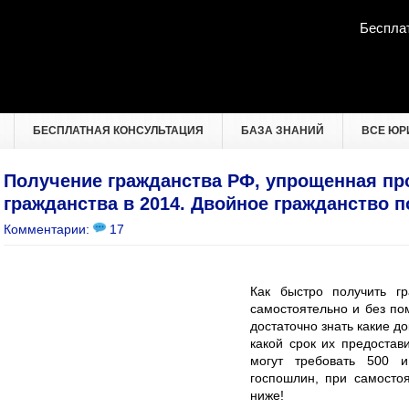
Беспла
БЕСПЛАТНАЯ КОНСУЛЬТАЦИЯ
БАЗА ЗНАНИЙ
ВСЕ ЮР
Получение гражданства РФ, упрощенная пр
гражданства в 2014. Двойное гражданство п
Комментарии:
17
Как быстро получить г
самостоятельно и без по
достаточно знать какие д
какой срок их предостав
могут требовать 500 и
госпошлин, при самосто
ниже!