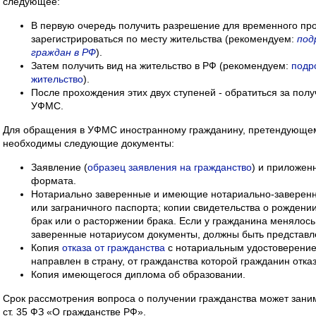
следующее:
В первую очередь получить разрешение для временного пр
зарегистрироваться по месту жительства (рекомендуем:
под
граждан в РФ
).
Затем получить вид на жительство в РФ (рекомендуем:
подр
жительство
).
После прохождения этих двух ступеней - обратиться за пол
УФМС.
Для обращения в УФМС иностранному гражданину, претендующем
необходимы следующие документы:
Заявление (
образец заявления на гражданство
) и приложен
формата.
Нотариально заверенные и имеющие нотариально-заверенн
или заграничного паспорта; копии свидетельства о рождении
брак или о расторжении брака. Если у гражданина менялось
заверенные нотариусом документы, должны быть представл
Копия
отказа от гражданства
с нотариальным удостоверением
направлен в страну, от гражданства которой гражданин отка
Копия имеющегося диплома об образовании.
Срок рассмотрения вопроса о получении гражданства может заним
ст. 35 ФЗ «О гражданстве РФ».