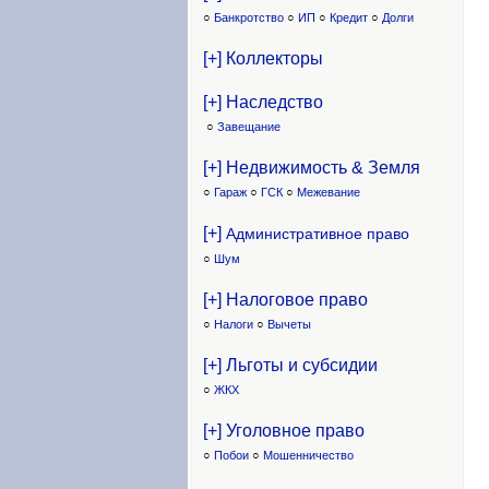
○
Банкротство
○
ИП
○
Кредит
○
Долги
[+] Коллекторы
[+] Наследство
○
Завещание
[+] Недвижимость & Земля
○
Гараж
○
ГСК
○
Межевание
[+]
Административное право
○
Шум
[+] Налоговое право
○
Налоги
○
Вычеты
[+] Льготы и субсидии
○
ЖКХ
[+] Уголовное право
○
Побои
○
Мошенничество