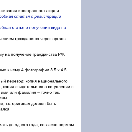
оживания иностранного лица и
робная статья о регистрации
обная статья о получении вида на
учением гражданства через органы
у на получение гражданства РФ,
ные к нему 4 фотографии 3.5 х 4.5
ый перевод: копия национального
, копия свидетельства о вступлении в
 имя или фамилия – точно так,
ены.
, т.к. оригинал должен быть
зался.
ать до одного года, согласно нормам