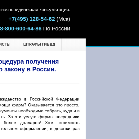
тная юридическая консультация:
+7(495) 128-54-62
(Мск)
8-800-600-64-86
По России
ИСТЫ
ШТРАФЫ ГИБДД
оцедура получения
о закону в России.
ражданство в Российской Федерации
мощи фирм? Оказывается это просто,
окументы необходимо собрать, куда и в
ить. За эти услуги фирмы посредники
 более долларов! Хотя стоимость
ятельном оформлении, в десятки раз