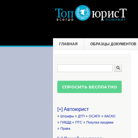
ГЛАВНАЯ
ОБРАЗЦЫ ДОКУМЕНТОВ
Поиск
Форма поиска
[+] Автоюрист
○
Штрафы
○
ДТП
○
ОСАГО
○
КАСКО
○
ГИБДД
○
ПТС
○
Покупка продажа
○
Права