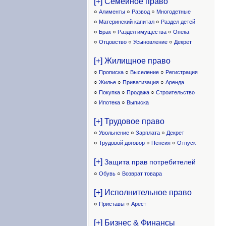
[+] Семейное право
○
Алименты
○
Развод
○
Многодетные
○
Материнский капитал
○
Раздел детей
○
Брак
○
Раздел имущества
○
Опека
○
Отцовство
○
Усыновление
○
Декрет
[+] Жилищное право
○
Прописка
○
Выселение
○
Регистрация
○
Жилье
○
Приватизация
○
Аренда
○
Покупка
○
Продажа
○
Строительство
○
Ипотека
○
Выписка
[+] Трудовое право
○
Увольнение
○
Зарплата
○
Декрет
○
Трудовой договор
○
Пенсия
○
Отпуск
[+]
Защита прав потребителей
○
Обувь
○
Возврат товара
[+] Исполнительное право
○
Приставы
○
Арест
[+] Бизнес & Финансы