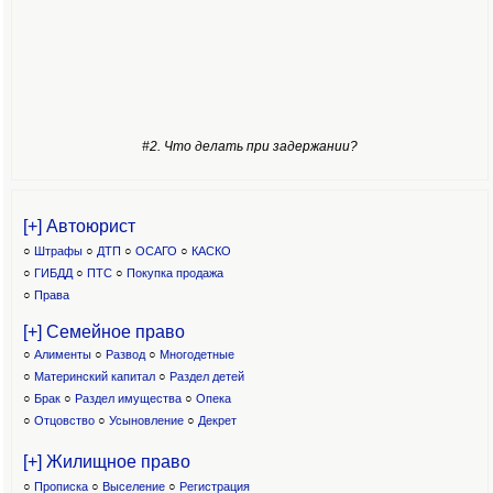
#2. Что делать при задержании?
[+] Автоюрист
○
Штрафы
○
ДТП
○
ОСАГО
○
КАСКО
○
ГИБДД
○
ПТС
○
Покупка продажа
○
Права
[+] Семейное право
○
Алименты
○
Развод
○
Многодетные
○
Материнский капитал
○
Раздел детей
○
Брак
○
Раздел имущества
○
Опека
○
Отцовство
○
Усыновление
○
Декрет
[+] Жилищное право
○
Прописка
○
Выселение
○
Регистрация