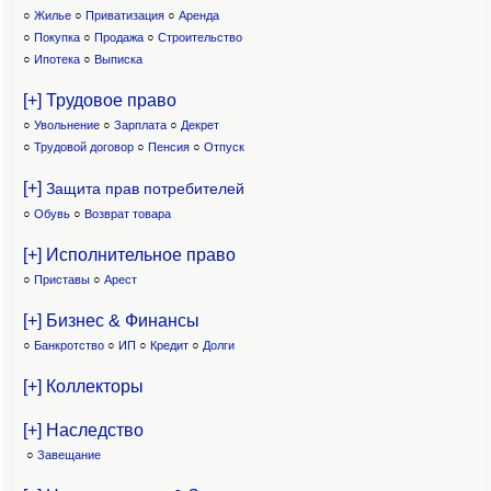
○
Жилье
○
Приватизация
○
Аренда
○
Покупка
○
Продажа
○
Строительство
○
Ипотека
○
Выписка
[+] Трудовое право
○
Увольнение
○
Зарплата
○
Декрет
○
Трудовой договор
○
Пенсия
○
Отпуск
[+]
Защита прав потребителей
○
Обувь
○
Возврат товара
[+] Исполнительное право
○
Приставы
○
Арест
[+] Бизнес & Финансы
○
Банкротство
○
ИП
○
Кредит
○
Долги
[+] Коллекторы
[+] Наследство
○
Завещание