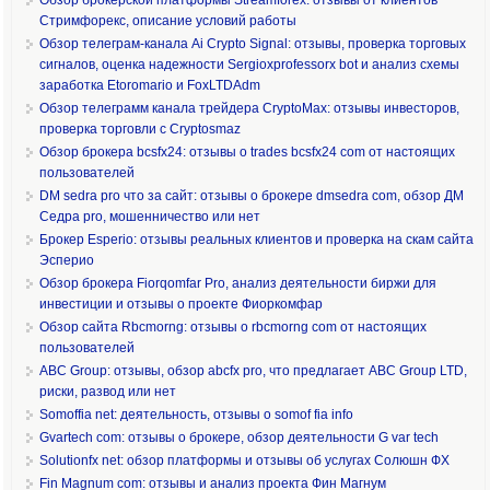
Стримфорекс, описание условий работы
Обзор телеграм-канала Ai Crypto Signal: отзывы, проверка торговых
сигналов, оценка надежности Sergioxprofessorx bot и анализ схемы
заработка Etoromario и FoxLTDAdm
Обзор телеграмм канала трейдера CryptoMax: отзывы инвесторов,
проверка торговли с Cryptosmaz
Обзор брокера bcsfx24: отзывы о trades bcsfx24 com от настоящих
пользователей
DM sedra pro что за сайт: отзывы о брокере dmsedra com, обзор ДМ
Седра pro, мошенничество или нет
Брокер Esperio: отзывы реальных клиентов и проверка на скам сайта
Эсперио
Обзор брокера Fiorqomfar Pro, анализ деятельности биржи для
инвестиции и отзывы о проекте Фиоркомфар
Обзор сайта Rbcmorng: отзывы о rbcmorng com от настоящих
пользователей
ABC Group: отзывы, обзор abcfx pro, что предлагает ABC Group LTD,
риски, развод или нет
Somoffia net: деятельность, отзывы о somof fia info
Gvartech com: отзывы о брокере, обзор деятельности G var tech
Solutionfx net: обзор платформы и отзывы об услугах Солюшн ФХ
Fin Magnum com: отзывы и анализ проекта Фин Магнум