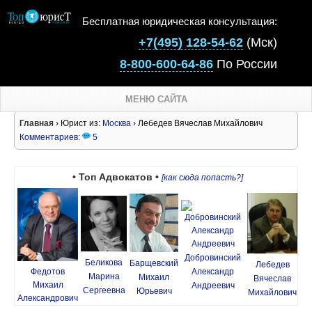
Бесплатная юридическая консультация:
+7(495) 128-54-62
(Мск)
8-800-600-64-86
По России
МЕНЮ САЙТА
Главная
› Юрист из:
Москва
› Лебедев Вячеслав Михайлович
Комментариев:
5
• Топ Адвокатов •
[как сюда попасть?]
Добровинский
Беликова
Барщевский
Лебедев
Федотов
Александр
Марина
Михаил
Вячеслав
Михаил
Андреевич
Сергеевна
Юрьевич
Михайлович
Александрович