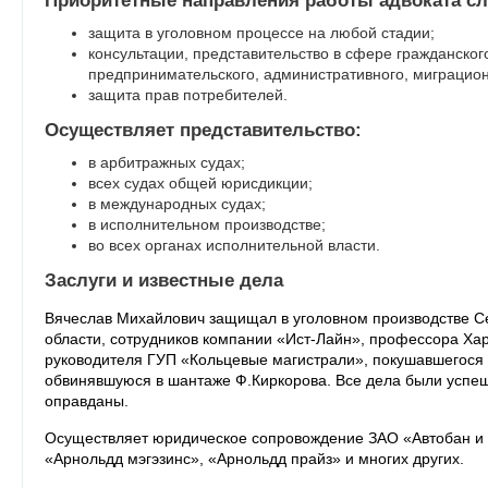
Приоритетные направления работы адвоката с
защита в уголовном процессе на любой стадии;
консультации, представительство в сфере гражданского
предпринимательского, административного, миграцион
защита прав потребителей.
Осуществляет представительство:
в арбитражных судах;
всех судах общей юрисдикции;
в международных судах;
в исполнительном производстве;
во всех органах исполнительной власти.
Заслуги и известные дела
Вячеслав Михайлович защищал в уголовном производстве Се
области, сотрудников компании «Ист-Лайн», профессора Хари
руководителя ГУП «Кольцевые магистрали», покушавшегося 
обвинявшуюся в шантаже Ф.Киркорова. Все дела были успе
оправданы.
Осуществляет юридическое сопровождение ЗАО «Автобан и к
«Арнольдд мэгэзинс», «Арнольдд прайз» и многих других.