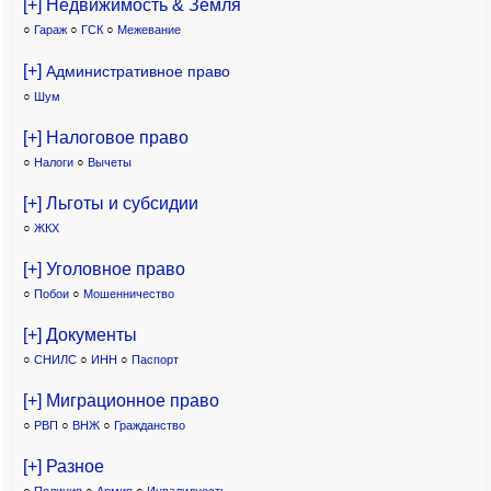
[+] Недвижимость & Земля
○
Гараж
○
ГСК
○
Межевание
[+]
Административное право
○
Шум
[+] Налоговое право
○
Налоги
○
Вычеты
[+] Льготы и субсидии
○
ЖКХ
[+] Уголовное право
○
Побои
○
Мошенничество
[+] Документы
○
СНИЛС
○
ИНН
○
Паспорт
[+] Миграционное право
○
РВП
○
ВНЖ
○
Гражданство
[+] Разное