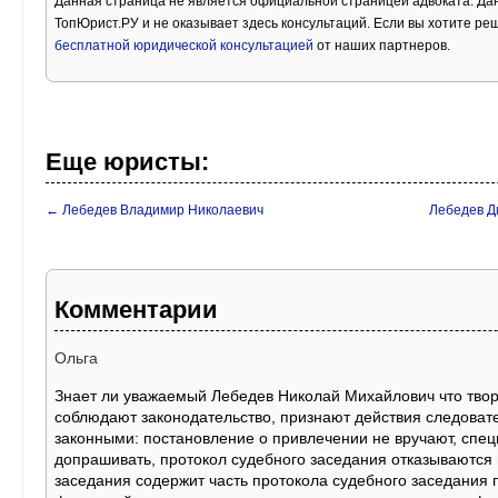
Данная страница не является официальной страницей адвоката. Дан
ТопЮрист.РУ и не оказывает здесь консультаций. Если вы хотите ре
бесплатной юридической консультацией
от наших партнеров.
Еще юристы:
← Лебедев Владимир Николаевич
Лебедев Д
Комментарии
Ольга
Знает ли уважаемый Лебедев Николай Михайлович что твори
соблюдают законодательство, признают действия следоват
законными: постановление о привлечении не вручают, спец
допрашивать, протокол судебного заседания отказываются 
заседания содержит часть протокола судебного заседания 