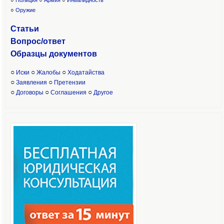
○
Полиция
○
Армия
○
Инвалидность
○
Оружие
Статьи
Вопрос/ответ
Образцы доку
ментов
○
○
○
Иски
Жалобы
Ходатайства
○
○
Заявления
Претензии
○
○
○
Договоры
Соглашения
Другое