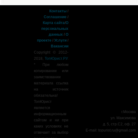
Контакты
/
Соглашение
/
Карта сайта
/
О
персональных
данных
/
О
проекте
/
Услуги
/
Вакансии
Copyright © 2012-
2018,
ТопЮрист.РУ
.
* При любом
копировании или
заимствовании
материала ссылка
на источник
обязательна!
ТопЮрист
является
г.Москва
информационным
ул. Максимова
сайтом и ни при
д. 5, стр.С2, оф. 27
каких условиях не
E-mail:
topurist.ru@gmail.com
отвечает за выбор