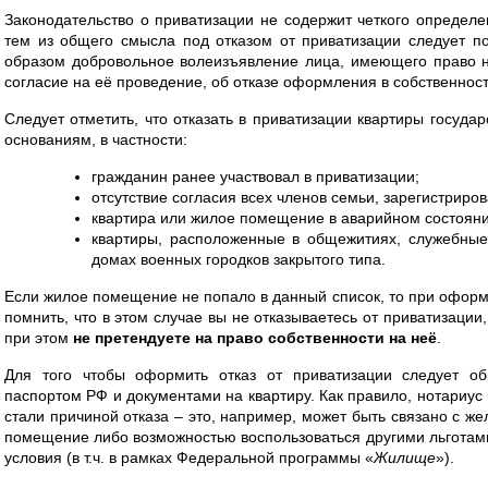
Законодательство о приватизации не содержит четкого определе
тем из общего смысла под отказом от приватизации следует 
образом добровольное волеизъявление лица, имеющего право н
согласие на её проведение, об отказе оформления в собственнос
Следует отметить, что отказать в приватизации квартиры госуда
основаниям, в частности:
гражданин ранее участвовал в приватизации;
отсутствие согласия всех членов семьи, зарегистрир
квартира или жилое помещение в аварийном состояни
квартиры, расположенные в общежитиях, служебные
домах военных городков закрытого типа.
Если жилое помещение не попало в данный список, то при оформ
помнить, что в этом случае вы не отказываетесь от приватизации
при этом
не претендуете на право собственности на неё
.
Для того чтобы оформить отказ от приватизации следует об
паспортом РФ и документами на квартиру. Как правило, нотариус 
стали причиной отказа – это, например, может быть связано с ж
помещение либо возможностью воспользоваться другими льгота
условия (в т.ч. в рамках Федеральной программы «
Жилище
»).