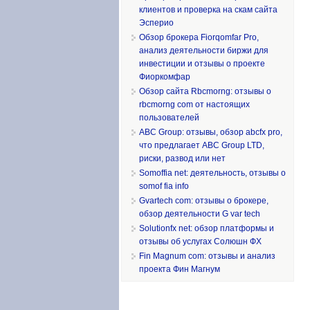
клиентов и проверка на скам сайта
Эсперио
Обзор брокера Fiorqomfar Pro,
анализ деятельности биржи для
инвестиции и отзывы о проекте
Фиоркомфар
Обзор сайта Rbcmorng: отзывы о
rbcmorng com от настоящих
пользователей
ABC Group: отзывы, обзор abcfx pro,
что предлагает ABC Group LTD,
риски, развод или нет
Somoffia net: деятельность, отзывы о
somof fia info
Gvartech com: отзывы о брокере,
обзор деятельности G var tech
Solutionfx net: обзор платформы и
отзывы об услугах Солюшн ФХ
Fin Magnum com: отзывы и анализ
проекта Фин Магнум