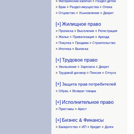
○
Материнский капитал
○
Раздел детей
○
Брак
○
Раздел имущества
○
Опека
○
Отцовство
○
Усыновление
○
Декрет
[+] Жилищное право
○
Прописка
○
Выселение
○
Регистрация
○
Жилье
○
Приватизация
○
Аренда
○
Покупка
○
Продажа
○
Строительство
○
Ипотека
○
Выписка
[+] Трудовое право
○
Увольнение
○
Зарплата
○
Декрет
○
Трудовой договор
○
Пенсия
○
Отпуск
[+]
Защита прав потребителей
○
Обувь
○
Возврат товара
[+] Исполнительное право
○
Приставы
○
Арест
[+] Бизнес & Финансы
○
Банкротство
○
ИП
○
Кредит
○
Долги