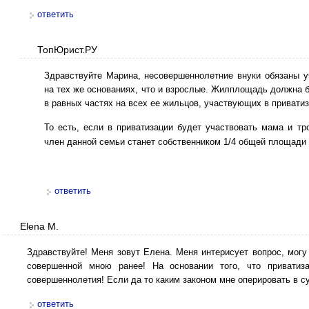
ответить
ТопЮрист.РУ
Здравствуйте Марина, несовершеннолетние внуки обязаны у
на тех же основаниях, что и взрослые. Жилплощадь должна 
в равных частях на всех
е
е жильцов, участвующих в приватиз
То есть, если в приватизации будет участвовать мама и тр
член
данно
й семьи станет собственником 1/4 общей площади 
ответить
Elena M.
Здравствуйте! Меня зовут Елена. Меня интерисует вопрос, могу 
совершенной мною ранее! На основании того, что привати
совершеннолетия! Если да то каким законом мне оперировать в с
ответить