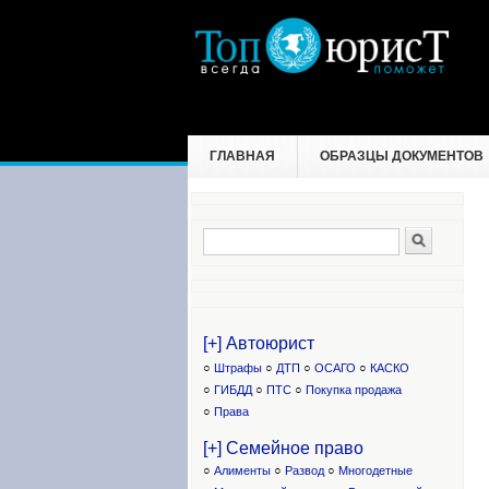
ГЛАВНАЯ
ОБРАЗЦЫ ДОКУМЕНТОВ
Поиск
Форма поиска
[+] Автоюрист
○
Штрафы
○
ДТП
○
ОСАГО
○
КАСКО
○
ГИБДД
○
ПТС
○
Покупка продажа
○
Права
[+] Семейное право
○
Алименты
○
Развод
○
Многодетные