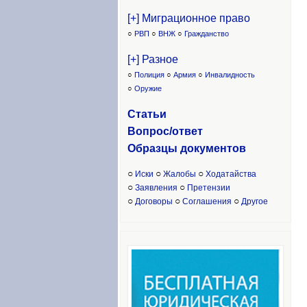
[+] Миграционное право
○
РВП
○
ВНЖ
○
Гражданство
[+] Разное
○
Полиция
○
Армия
○
Инвалидность
○
Оружие
Статьи
Вопрос/ответ
Образцы доку
ментов
○
○
○
Иски
Жалобы
Ходатайства
○
○
Заявления
Претензии
○
○
○
Договоры
Соглашения
Другое