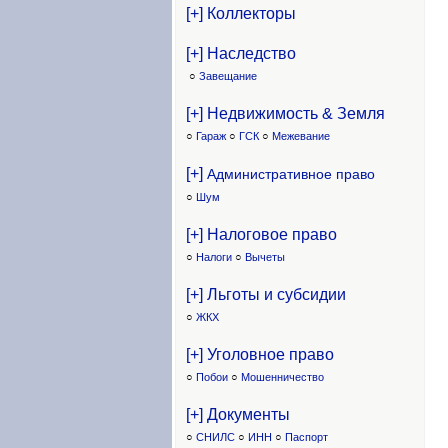
[+] Коллекторы
[+] Наследство
○
Завещание
[+] Недвижимость & Земля
○
Гараж
○
ГСК
○
Межевание
[+]
Административное право
○
Шум
[+] Налоговое право
○
Налоги
○
Вычеты
[+] Льготы и субсидии
○
ЖКХ
[+] Уголовное право
○
Побои
○
Мошенничество
[+] Документы
○
СНИЛС
○
ИНН
○
Паспорт