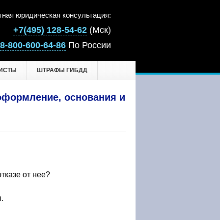
тная юридическая консультация:
+7(495) 128-54-62
(Мск)
8-800-600-64-86
По России
ИСТЫ
ШТРАФЫ ГИБДД
 оформление, основания и
отказе от нее?
.