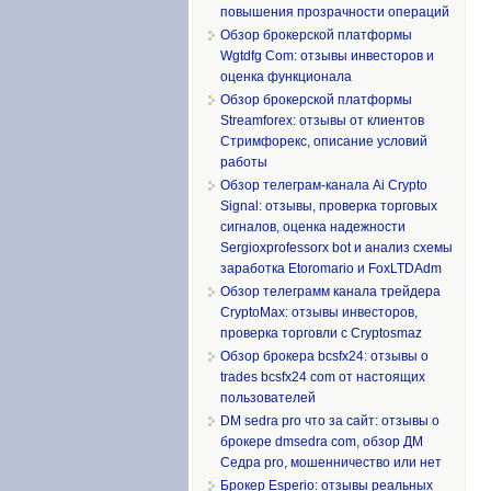
повышения прозрачности операций
Обзор брокерской платформы
Wgtdfg Com: отзывы инвесторов и
оценка функционала
Обзор брокерской платформы
Streamforex: отзывы от клиентов
Стримфорекс, описание условий
работы
Обзор телеграм-канала Ai Crypto
Signal: отзывы, проверка торговых
сигналов, оценка надежности
Sergioxprofessorx bot и анализ схемы
заработка Etoromario и FoxLTDAdm
Обзор телеграмм канала трейдера
CryptoMax: отзывы инвесторов,
проверка торговли с Cryptosmaz
Обзор брокера bcsfx24: отзывы о
trades bcsfx24 com от настоящих
пользователей
DM sedra pro что за сайт: отзывы о
брокере dmsedra com, обзор ДМ
Седра pro, мошенничество или нет
Брокер Esperio: отзывы реальных