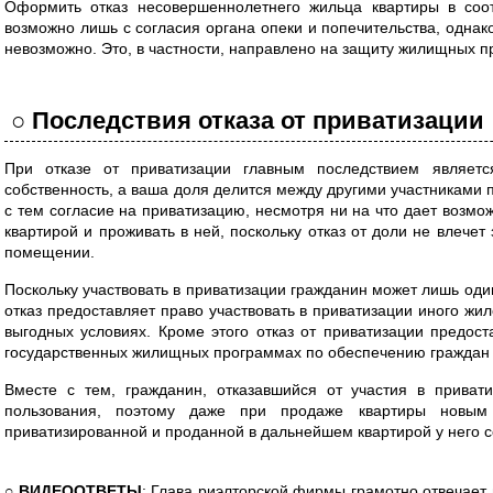
Оформить отказ несовершеннолетнего жильца квартиры в соот
возможно лишь с согласия органа опеки и попечительства, однако
невозможно. Это, в частности, направлено на защиту жилищных пр
○ Последствия отказа от приватизации
При отказе от приватизации главным последствием являетс
собственность, а ваша доля делится между другими участниками 
с тем согласие на приватизацию, несмотря ни на что дает возмо
квартирой и проживать в ней, поскольку отказ от доли не влечет
помещении.
Поскольку участвовать в приватизации гражданин может лишь один 
отказ предоставляет право участвовать в приватизации иного жи
выгодных условиях. Кроме этого отказ от приватизации предост
государственных жилищных программах по обеспечению граждан
Вместе с тем, гражданин, отказавшийся от участия в приват
пользования, поэтому даже при продаже квартиры новым 
приватизированной и проданной в дальнейшем квартирой у него с
○ ВИДЕООТВЕТЫ
: Глава риэлторской фирмы грамотно отвечает 