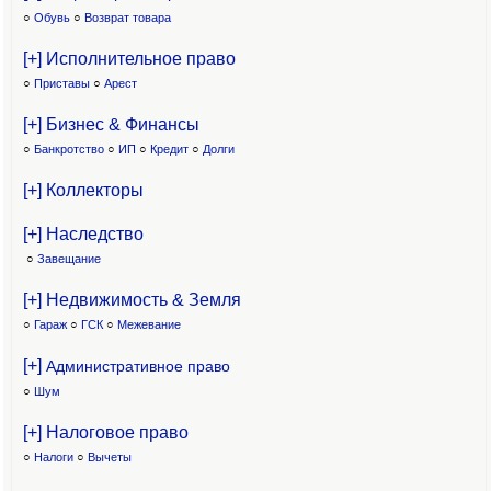
○
Обувь
○
Возврат товара
[+] Исполнительное право
○
Приставы
○
Арест
[+] Бизнес & Финансы
○
Банкротство
○
ИП
○
Кредит
○
Долги
[+] Коллекторы
[+] Наследство
○
Завещание
[+] Недвижимость & Земля
○
Гараж
○
ГСК
○
Межевание
[+]
Административное право
○
Шум
[+] Налоговое право
○
Налоги
○
Вычеты