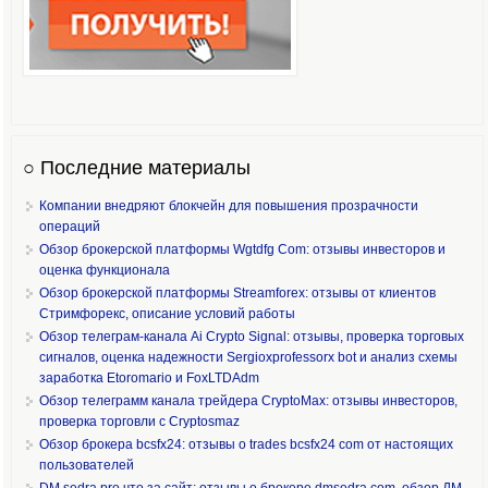
○ Последние материалы
Компании внедряют блокчейн для повышения прозрачности
операций
Обзор брокерской платформы Wgtdfg Com: отзывы инвесторов и
оценка функционала
Обзор брокерской платформы Streamforex: отзывы от клиентов
Стримфорекс, описание условий работы
Обзор телеграм-канала Ai Crypto Signal: отзывы, проверка торговых
сигналов, оценка надежности Sergioxprofessorx bot и анализ схемы
заработка Etoromario и FoxLTDAdm
Обзор телеграмм канала трейдера CryptoMax: отзывы инвесторов,
проверка торговли с Cryptosmaz
Обзор брокера bcsfx24: отзывы о trades bcsfx24 com от настоящих
пользователей
DM sedra pro что за сайт: отзывы о брокере dmsedra com, обзор ДМ