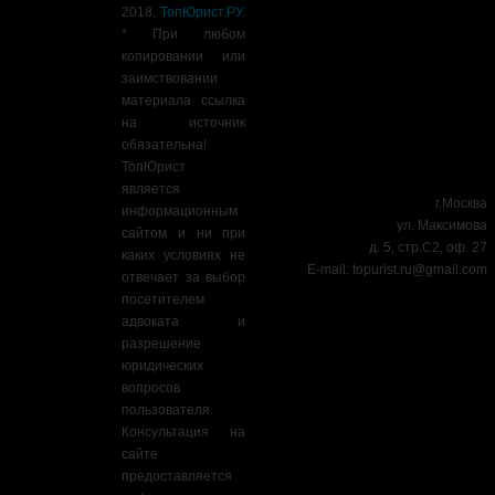
2018,
ТопЮрист.РУ
.
* При любом
копировании или
заимствовании
материала ссылка
на источник
обязательна!
ТопЮрист
является
г.Москва
информационным
ул. Максимова
сайтом и ни при
д. 5, стр.С2, оф. 27
каких условиях не
E-mail:
topurist.ru@gmail.com
отвечает за выбор
посетителем
адвоката и
разрешение
юридических
вопросов
пользователя.
Консультация на
сайте
предоставляется