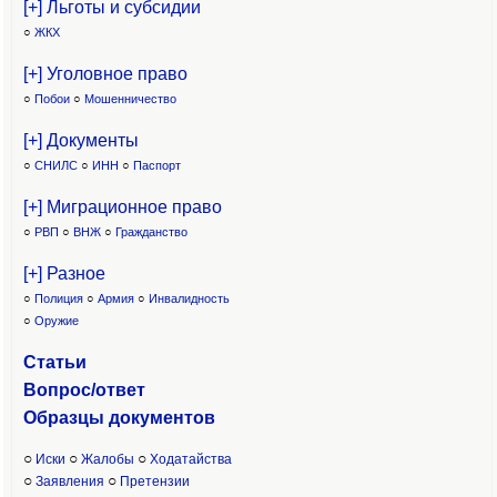
[+] Льготы и субсидии
○
ЖКХ
[+] Уголовное право
○
Побои
○
Мошенничество
[+] Документы
○
СНИЛС
○
ИНН
○
Паспорт
[+] Миграционное право
○
РВП
○
ВНЖ
○
Гражданство
[+] Разное
○
Полиция
○
Армия
○
Инвалидность
○
Оружие
Статьи
Вопрос/ответ
Образцы доку
ментов
○
○
○
Иски
Жалобы
Ходатайства
○
○
Заявления
Претензии