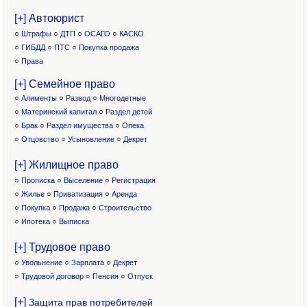
[+] Автоюрист
○
Штрафы
○
ДТП
○
ОСАГО
○
КАСКО
○
ГИБДД
○
ПТС
○
Покупка продажа
○
Права
[+] Семейное право
○
Алименты
○
Развод
○
Многодетные
○
Материнский капитал
○
Раздел детей
○
Брак
○
Раздел имущества
○
Опека
○
Отцовство
○
Усыновление
○
Декрет
[+] Жилищное право
○
Прописка
○
Выселение
○
Регистрация
○
Жилье
○
Приватизация
○
Аренда
○
Покупка
○
Продажа
○
Строительство
○
Ипотека
○
Выписка
[+] Трудовое право
○
Увольнение
○
Зарплата
○
Декрет
○
Трудовой договор
○
Пенсия
○
Отпуск
[+]
Защита прав потребителей