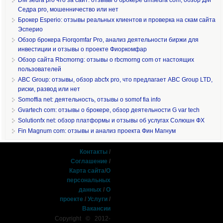
Седра pro, мошенничество или нет
Брокер Esperio: отзывы реальных клиентов и проверка на скам сайта
Эсперио
Обзор брокера Fiorqomfar Pro, анализ деятельности биржи для
инвестиции и отзывы о проекте Фиоркомфар
Обзор сайта Rbcmorng: отзывы о rbcmorng com от настоящих
пользователей
ABC Group: отзывы, обзор abcfx pro, что предлагает ABC Group LTD,
риски, развод или нет
Somoffia net: деятельность, отзывы о somof fia info
Gvartech com: отзывы о брокере, обзор деятельности G var tech
Solutionfx net: обзор платформы и отзывы об услугах Солюшн ФХ
Fin Magnum com: отзывы и анализ проекта Фин Магнум
Контакты
/
Соглашение
/
Карта сайта
/
О
персональных
данных
/
О
проекте
/
Услуги
/
Вакансии
Copyright © 2012-