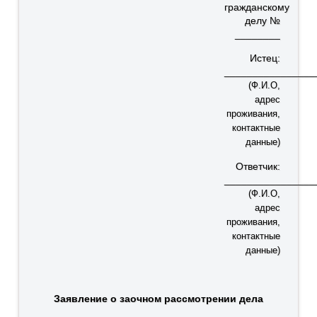
гражданскому
делу №
________
Истец:
________________
(Ф.И.О,
адрес
проживания,
контактные
данные)
Ответчик:
________________
(Ф.И.О,
адрес
проживания,
контактные
данные)
Заявление о заочном рассмотрении дела