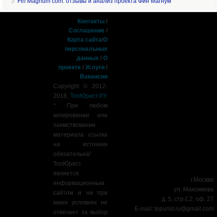
Fin Magnum com: отзывы и анализ проекта Фин Магнум
Контакты
/
Соглашение
/
Карта сайта
/
О
персональных
данных
/
О
проекте
/
Услуги
/
Вакансии
Copyright © 2012-
2018,
ТопЮрист.РУ
.
* При любом
копировании или
заимствовании
материала ссылка
на источник
обязательна!
ТопЮрист
является
г.Москва
информационным
ул. Максимова
сайтом и ни при
д. 5, стр.С2, оф. 27
каких условиях не
E-mail:
topurist.ru@gmail.com
отвечает за выбор