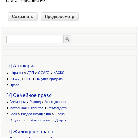
сайта ТопЮрист.РУ.
Поиск
Форма поиска
[+] Автоюрист
○
Штрафы
○
ДТП
○
ОСАГО
○
КАСКО
○
ГИБДД
○
ПТС
○
Покупка продажа
○
Права
[+] Семейное право
○
Алименты
○
Развод
○
Многодетные
○
Материнский капитал
○
Раздел детей
○
Брак
○
Раздел имущества
○
Опека
○
Отцовство
○
Усыновление
○
Декрет
[+] Жилищное право