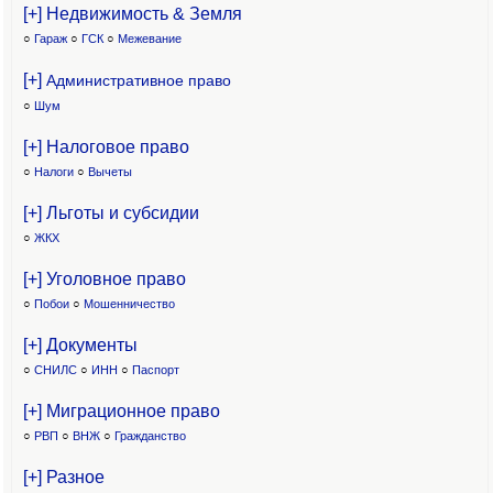
[+] Недвижимость & Земля
○
Гараж
○
ГСК
○
Межевание
[+]
Административное право
○
Шум
[+] Налоговое право
○
Налоги
○
Вычеты
[+] Льготы и субсидии
○
ЖКХ
[+] Уголовное право
○
Побои
○
Мошенничество
[+] Документы
○
СНИЛС
○
ИНН
○
Паспорт
[+] Миграционное право
○
РВП
○
ВНЖ
○
Гражданство
[+] Разное