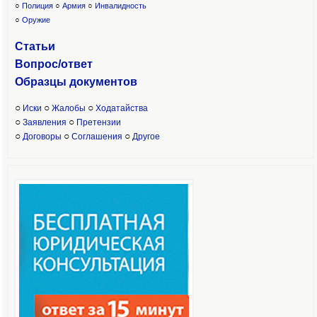
○
Полиция
○
Армия
○
Инвалидность
○
Оружие
Статьи
Вопрос/ответ
Образцы доку
ментов
○
○
○
Иски
Жалобы
Ходатайства
○
○
Заявления
Претензии
○
○
○
Договоры
Соглашения
Другое