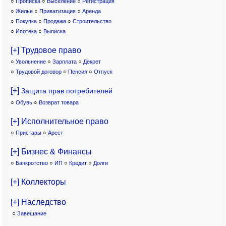
○
Прописка
○
Выселение
○
Регистрация
○
Жилье
○
Приватизация
○
Аренда
○
Покупка
○
Продажа
○
Строительство
○
Ипотека
○
Выписка
[+] Трудовое право
○
Увольнение
○
Зарплата
○
Декрет
○
Трудовой договор
○
Пенсия
○
Отпуск
[+]
Защита прав потребителей
○
Обувь
○
Возврат товара
[+] Исполнительное право
○
Приставы
○
Арест
[+] Бизнес & Финансы
○
Банкротство
○
ИП
○
Кредит
○
Долги
[+] Коллекторы
[+] Наследство
○
Завещание