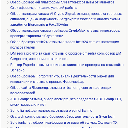
Обзор брокерской платформы Streamforex: отзывы от клиентов
Стримфорекс, описание условий работы
Обзор телеграм-канала Ai Crypto Signal: отзывы, проверка торговых
сигналов, оценка надежности Sergioxprofessorx bot и анализ схемы
заработка Etoromario и FoxLTDAdm
Обзор телеграмм канала трейдера CryptoMax: отзывы инвесторов,
проверка торговли с Cryptosmaz
Обзор брокера bcsfx24: отзывы о trades bcsfx24 com от настоящих
пользователей
DM sedra pro что за сайт: отзывы о брокере dmsedra com, обзор ДМ
Седра pro, мошенничество или нет
Брокер Esperio: отзывы реальных клиентов и проверка на скам сайта
Эсперио
Обзор брокера Fiorqomfar Pro, анализ деятельности биржи для
инвестиции и отзывы о проекте Фиоркомфар
Обзор сайта Rbcmorng: отзывы о rbcmorng com от настоящих
пользователей
ABC Group: отзывы, обзор abcfx pro, что предлагает ABC Group LTD,
риски, развод или нет
Somoffia net: деятельность, отзывы о somof fia info
Gvartech com: отзывы о брокере, обзор деятельности G var tech
Solutionfx net: обзор платформы и отзывы об услугах Солюшн ФХ